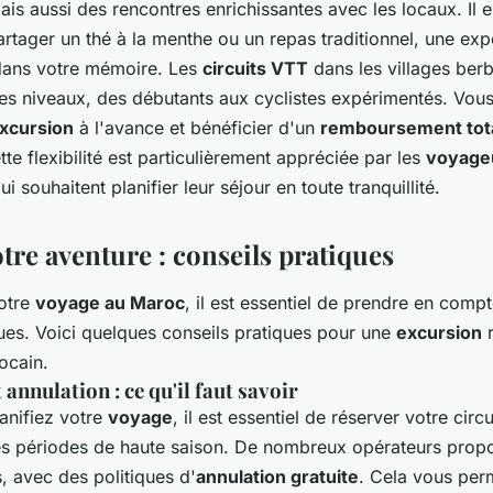
mais aussi des rencontres enrichissantes avec les locaux. Il 
artager un thé à la menthe ou un repas traditionnel, une exp
dans votre mémoire. Les
circuits VTT
dans les villages ber
les niveaux, des débutants aux cyclistes expérimentés. Vou
xcursion
à l'avance et bénéficier d'un
remboursement tot
tte flexibilité est particulièrement appréciée par les
voyage
ui souhaitent planifier leur séjour en toute tranquillité.
otre aventure : conseils pratiques
otre
voyage au Maroc
, il est essentiel de prendre en compt
ques. Voici quelques conseils pratiques pour une
excursion
r
ocain.
 annulation : ce qu'il faut savoir
anifiez votre
voyage
, il est essentiel de réserver votre circu
les périodes de haute saison. De nombreux opérateurs prop
s, avec des politiques d'
annulation gratuite
. Cela vous per