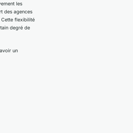
vement les
rt des agences
ette flexibilité
rtain degré de
'avoir un