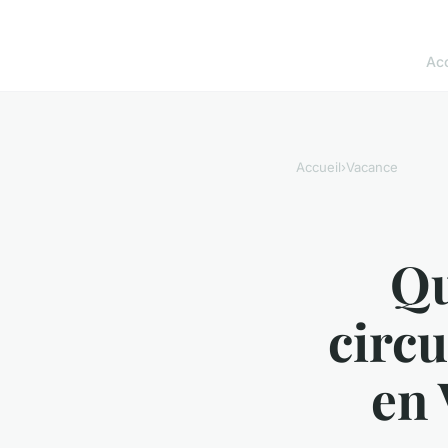
Acc
Accueil
›
Vacance
Qu
circu
en