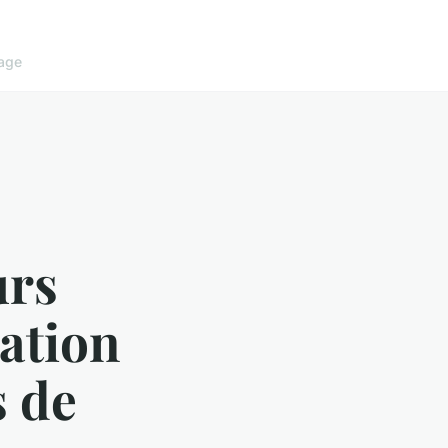
age
urs
ration
 de