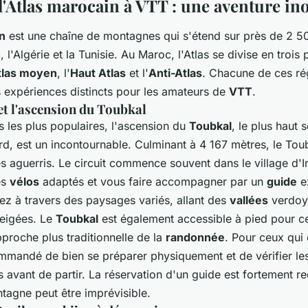
l'Atlas marocain à VTT : une aventure in
n
est une chaîne de montagnes qui s'étend sur près de 2 50
 l'Algérie et la Tunisie. Au Maroc, l'Atlas se divise en trois 
tlas moyen
, l'
Haut Atlas
et l'
Anti-Atlas
. Chacune de ces ré
 expériences distincts pour les amateurs de
VTT
.
et l'ascension du Toubkal
ts les plus populaires, l'ascension du
Toubkal
, le plus haut
d, est un incontournable. Culminant à 4 167 mètres, le Toub
es aguerris. Le circuit commence souvent dans le village d'I
es
vélos
adaptés et vous faire accompagner par un
guide
e
ez à travers des paysages variés, allant des
vallées
verdoy
eigées. Le
Toubkal
est également accessible à pied pour c
proche plus traditionnelle de la
randonnée
. Pour ceux qui 
commandé de bien se préparer physiquement et de vérifier le
 avant de partir. La réservation d'un guide est fortement
tagne peut être imprévisible.