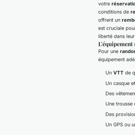
votre
réservati
conditions de
r
offrent un
remb
est cruciale pou
liberté dans leu
L'équipement 
Pour une
rando
équipement adéqu
Un
VTT
de q
Un casque et
Des vêtement
Une trousse 
Des provision
Un GPS ou un