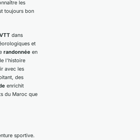
nnaître les
st toujours bon
VTT
dans
téorologiques et
ne
randonnée
en
 l'histoire
ir avec les
bitant, des
de
enrichit
ts du Maroc que
nture sportive.