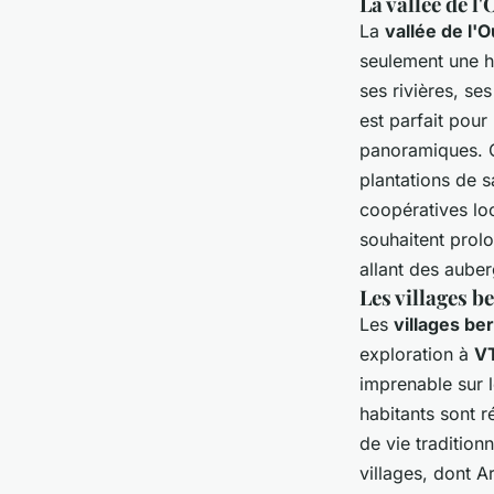
La vallée de l
La
vallée de l'O
seulement une 
ses rivières, se
est parfait pou
panoramiques. Ce
plantations de 
coopératives lo
souhaitent prolo
allant des auber
Les villages be
Les
villages be
exploration à
V
imprenable sur 
habitants sont r
de vie tradition
villages, dont 