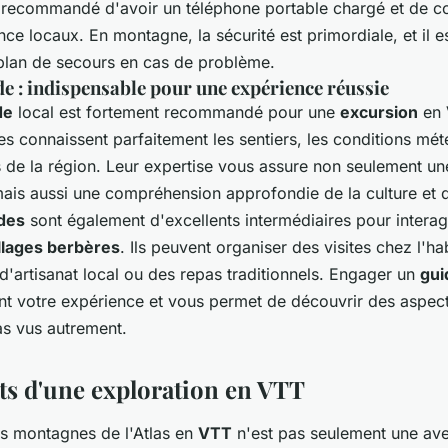
t recommandé d'avoir un téléphone portable chargé et de co
e locaux. En montagne, la sécurité est primordiale, et il e
plan de secours en cas de problème.
de : indispensable pour une expérience réussie
de
local est fortement recommandé pour une
excursion
en
des connaissent parfaitement les sentiers, les conditions mé
és de la région. Leur expertise vous assure non seulement u
mais aussi une compréhension approfondie de la culture et de
des
sont également d'excellents intermédiaires pour interag
llages berbères
. Ils peuvent organiser des visites chez l'ha
d'artisanat local ou des repas traditionnels. Engager un
gui
t votre expérience et vous permet de découvrir des aspec
as vus autrement.
its d'une exploration en VTT
es montagnes de l'Atlas en
VTT
n'est pas seulement une ave