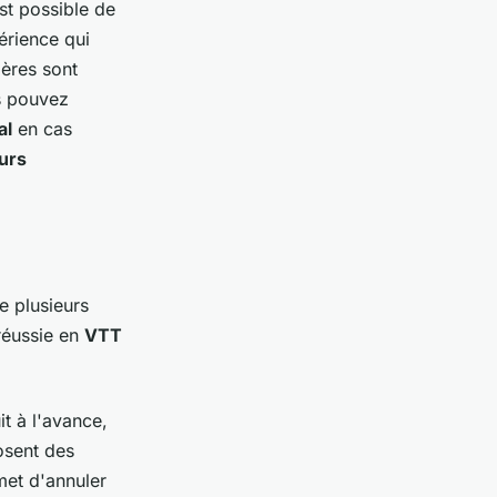
est possible de
érience qui
bères sont
s pouvez
al
en cas
urs
e plusieurs
éussie en
VTT
it à l'avance,
osent des
met d'annuler