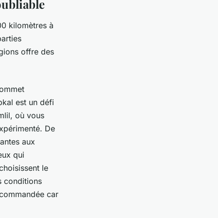
oubliable
0 kilomètres à
parties
gions offre des
 sommet
kal est un défi
mlil, où vous
xpérimenté. De
antes aux
eux qui
choisissent le
s conditions
 recommandée car