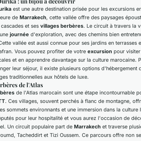
'Ourika : un bijou à découvrir
urika
est une autre destination prisée pour les excursions 
heure de
Marrakech
, cette vallée offre des paysages épous
s cascades et ses
villages berbères
. Le circuit à travers la 
r une
journée
d'exploration, avec des chemins bien entreten
tte vallée est aussi connue pour ses jardins en terrasses e
safran. Vous pouvez profiter de votre
excursion
pour visiter
cales et en apprendre davantage sur la culture marocaine. 
nger leur séjour, il existe plusieurs options d'hébergement d
ges traditionnelles aux hôtels de luxe.
rbères de l'Atlas
rbères
de l'Atlas marocain sont une étape incontournable p
TT
. Ces villages, souvent perchés à flanc de montagne, off
les sommets environnants et une immersion dans la culture l
éputés pour leur hospitalité et vous aurez l'occasion de dé
nel. Un circuit populaire part de
Marrakech
et traverse plus
Aroumd, Tacheddirt et Tizi Oussem. Ce parcours offre non s