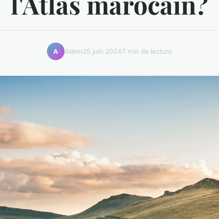
l'Atlas marocain?
Adem
25 juin 2024
7 min de lecture
A