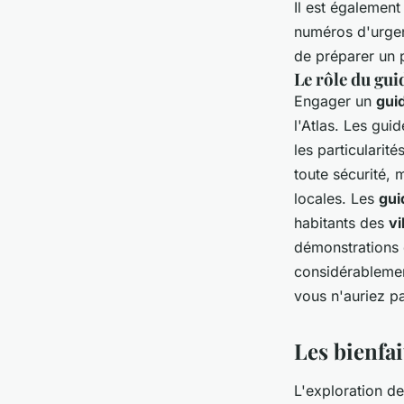
Il est égalemen
numéros d'urgenc
de préparer un 
Le rôle du gui
Engager un
gui
l'Atlas. Les gui
les particularit
toute sécurité, 
locales. Les
gui
habitants des
vi
démonstrations 
considérablemen
vous n'auriez p
Les bienfa
L'exploration d