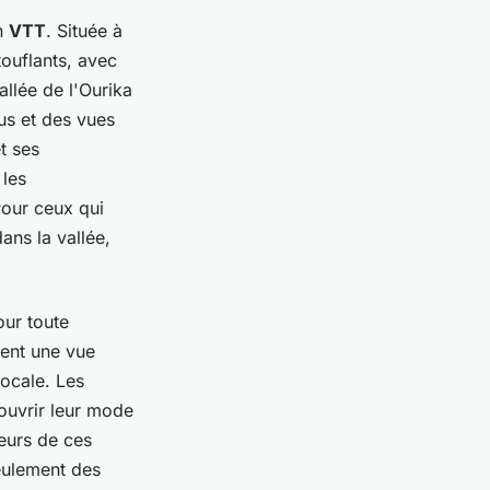
en
VTT
. Située à
touflants, avec
vallée de l'Ourika
us et des vues
t ses
 les
Pour ceux qui
ans la vallée,
our toute
rent une vue
ocale. Les
couvrir leur mode
ieurs de ces
eulement des