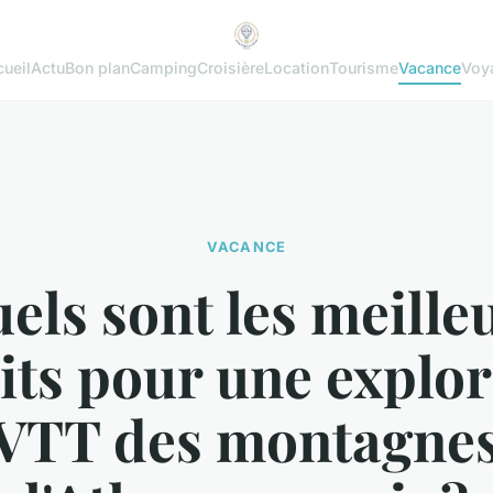
ueil
Actu
Bon plan
Camping
Croisière
Location
Tourisme
Vacance
Voy
VACANCE
els sont les meille
its pour une explo
 VTT des montagnes