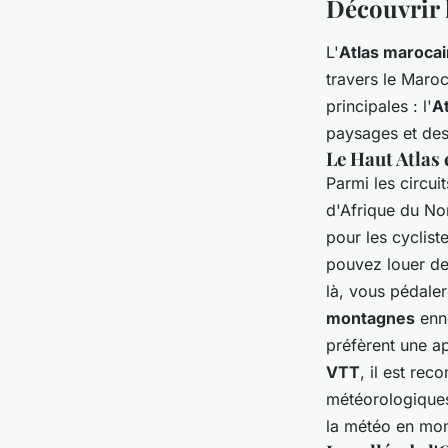
Découvrir 
L'
Atlas marocai
travers le Maroc,
principales : l'
A
paysages et des
Le Haut Atlas 
Parmi les circui
d'Afrique du Nor
pour les cyclist
pouvez louer d
là, vous pédaler
montagnes
enn
préfèrent une ap
VTT
, il est re
météorologiques
la météo en mon